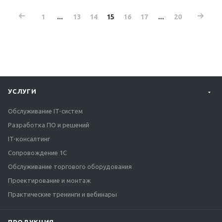
1
...
13
14
15
16
17
...
20
УСЛУГИ
Обслуживание IT-систем
Разработка ПО и решений
IT-консалтинг
Сопровождение 1С
Обслуживание торгового оборудования
Проектирование и монтаж
Практические тренинги и вебинары