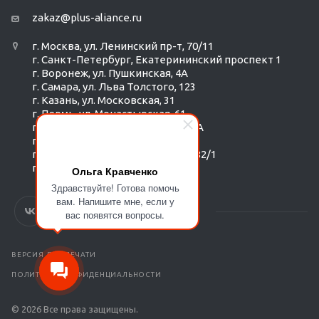
zakaz@plus-aliance.ru
г. Москва, ул. Ленинский пр-т, 70/11
г. Санкт-Петербург, Екатерининский проспект 1
г. Воронеж, ул. Пушкинская, 4А
г. Самара, ул. Льва Толстого, 123
г. Казань, ул. Московская, 31
г. Пермь, ул. Монастырская, 61
г. Екатеринбург, ул. Радищева 6А
г. Тюмень, ул. Республики 252/6
г. Новосибирск, Красный пр-т, 182/1
г. Омск, ул. ​Гагарина, 14
Ольга Кравченко
Здравствуйте! Готова помочь
вам. Напишите мне, если у
вас появятся вопросы.
ВЕРСИЯ ДЛЯ ПЕЧАТИ
ПОЛИТИКА КОНФИДЕНЦИАЛЬНОСТИ
© 2026 Все права защищены.