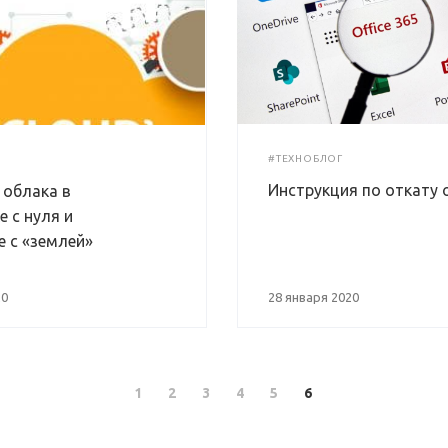
#ТЕХНОБЛОГ
Инструкция по откату 
 облака в
 с нуля и
е с «землей»
20
28 января 2020
1
2
3
4
5
6