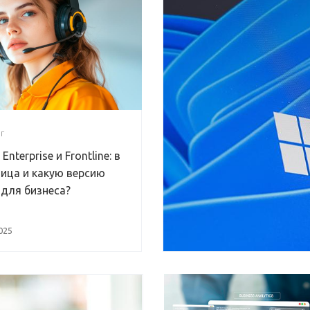
Г
nterprise и Frontline: в
ица и какую версию
для бизнеса?
025