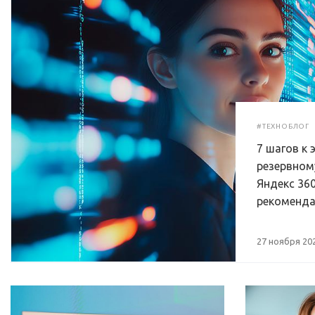
#ТЕХНОБЛОГ
7 шагов к
резервном
Яндекс 360
рекоменд
27 ноября 20