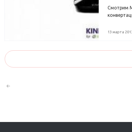
Смотрим M
конвертац
13 марта 201