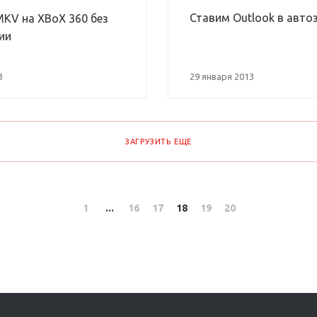
Ставим Outlook в авто
KV на XBoX 360 без
ии
3
29 января 2013
ЗАГРУЗИТЬ ЕЩЕ
1
...
16
17
18
19
20