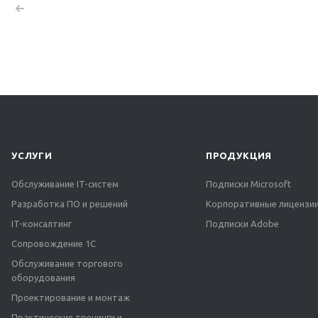
УСЛУГИ
ПРОДУКЦИЯ
Обслуживание IT-систем
Подписки Microsoft
Разработка ПО и решений
Корпоративные лицензии
IT-консалтинг
Подписки Adobe
Сопровождение 1С
Обслуживание торгового
оборудования
Проектирование и монтаж
Практические тренинги и