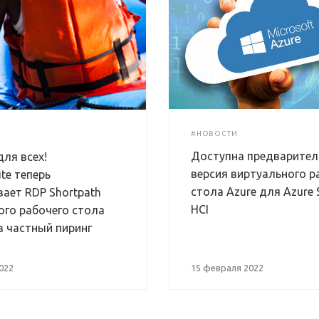
#НОВОСТИ
Доступна предварител
ля всех!
версия виртуального р
te теперь
стола Azure для Azure 
ает RDP Shortpath
HCI
ого рабочего стола
з частный пиринг
022
15 февраля 2022