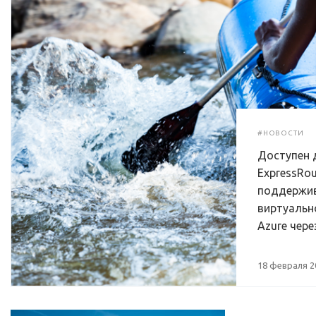
#НОВОСТИ
Доступен д
ExpressRou
поддержив
виртуальн
Azure чере
18 февраля 2