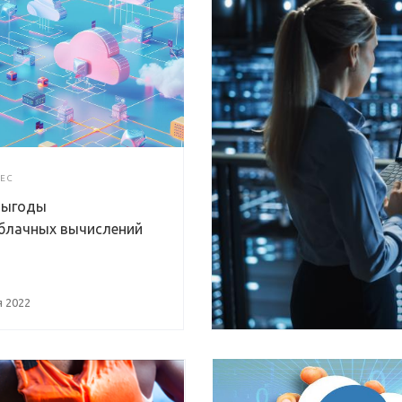
ЕС
 выгоды
блачных вычислений
 2022