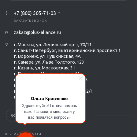
+7 (800) 505-71-03
ЗАКАЗАТЬ ЗВОНОК
zakaz@plus-aliance.ru
г. Москва, ул. Ленинский пр-т, 70/11
г. Санкт-Петербург, Екатерининский проспект 1
г. Воронеж, ул. Пушкинская, 4А
г. Самара, ул. Льва Толстого, 123
г. Казань, ул. Московская, 31
г. Пермь, ул. Монастырская, 61
г. Екатеринбург, ул. Радищева 6А
г. Тюмень, ул. Республики 252/6
г. Новосибирск, Красный пр-т, 182/1
г. Омск, ул. ​Гагарина, 14
Ольга Кравченко
Здравствуйте! Готова помочь
вам. Напишите мне, если у
вас появятся вопросы.
ВЕРСИЯ ДЛЯ ПЕЧАТИ