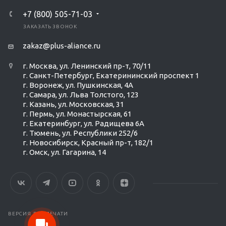
+7 (800) 505-71-03
ЗАКАЗАТЬ ЗВОНОК
zakaz@plus-aliance.ru
г. Москва, ул. Ленинский пр-т, 70/11
г. Санкт-Петербург, Екатерининский проспект 1
г. Воронеж, ул. Пушкинская, 4А
г. Самара, ул. Льва Толстого, 123
г. Казань, ул. Московская, 31
г. Пермь, ул. Монастырская, 61
г. Екатеринбург, ул. Радищева 6А
г. Тюмень, ул. Республики 252/6
г. Новосибирск, Красный пр-т, 182/1
г. Омск, ул. ​Гагарина, 14
Ольга Кравченко
Здравствуйте! Готова помочь
вам. Напишите мне, если у
вас появятся вопросы.
ВЕРСИЯ ДЛЯ ПЕЧАТИ