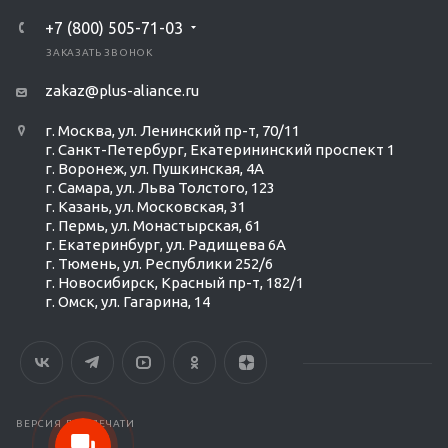
+7 (800) 505-71-03
ЗАКАЗАТЬ ЗВОНОК
zakaz@plus-aliance.ru
г. Москва, ул. Ленинский пр-т, 70/11
г. Санкт-Петербург, Екатерининский проспект 1
г. Воронеж, ул. Пушкинская, 4А
г. Самара, ул. Льва Толстого, 123
г. Казань, ул. Московская, 31
г. Пермь, ул. Монастырская, 61
г. Екатеринбург, ул. Радищева 6А
г. Тюмень, ул. Республики 252/6
г. Новосибирск, Красный пр-т, 182/1
г. Омск, ул. ​Гагарина, 14
Ольга Кравченко
Здравствуйте! Готова помочь
вам. Напишите мне, если у
вас появятся вопросы.
ВЕРСИЯ ДЛЯ ПЕЧАТИ