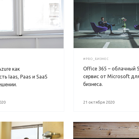
#PRO_БИЗНЕС
Office 365 – облачный 
Azure как
сервис от Microsoft дл
ть Iaas, Paas и SaaS
бизнеса.
ешении.
020
21 октября 2020