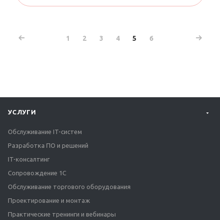
1
2
3
4
5
6
УСЛУГИ
Обслуживание IT-систем
Разработка ПО и решений
IT-консалтинг
Сопровождение 1С
Обслуживание торгового оборудования
Проектирование и монтаж
Практические тренинги и вебинары