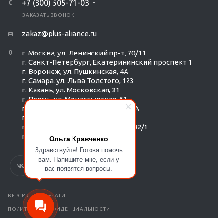
+7 (800) 505-71-03
ЗАКАЗАТЬ ЗВОНОК
zakaz@plus-aliance.ru
г. Москва, ул. Ленинский пр-т, 70/11
г. Санкт-Петербург, Екатерининский проспект 1
г. Воронеж, ул. Пушкинская, 4А
г. Самара, ул. Льва Толстого, 123
г. Казань, ул. Московская, 31
г. Пермь, ул. Монастырская, 61
г. Екатеринбург, ул. Радищева 6А
г. Тюмень, ул. Республики 252/6
г. Новосибирск, Красный пр-т, 182/1
г. Омск, ул. ​Гагарина, 14
Ольга Кравченко
Здравствуйте! Готова помочь
вам. Напишите мне, если у
вас появятся вопросы.
ВЕРСИЯ ДЛЯ ПЕЧАТИ
ПОЛИТИКА КОНФИДЕНЦИАЛЬНОСТИ