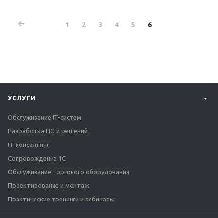
1
2
3
4
5
6
УСЛУГИ
Обслуживание IT-систем
Разработка ПО и решений
IT-консалтинг
Сопровождение 1С
Обслуживание торгового оборудования
Проектирование и монтаж
Практические тренинги и вебинары