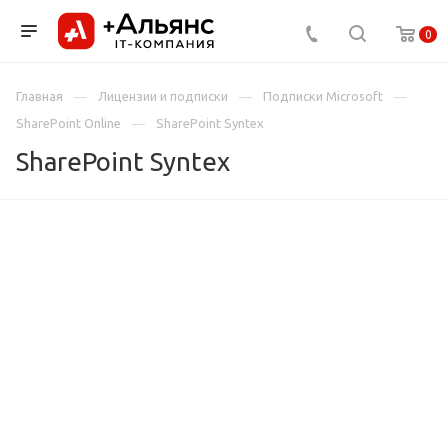
0
Главная
Лицензии и подписки
Подписки Microsoft
SharePoint Online
SharePoint Syntex
SharePoint Syntex