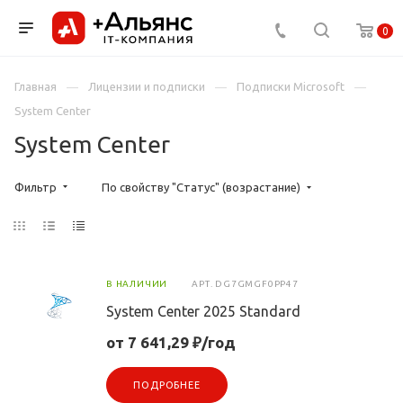
0
Главная
Лицензии и подписки
Подписки Microsoft
System Center
System Center
Фильтр
По свойству "Статус" (возрастание)
В НАЛИЧИИ
АРТ.
DG7GMGF0PP47
System Center 2025 Standard
от 7 641,29 ₽/год
ПОДРОБНЕЕ