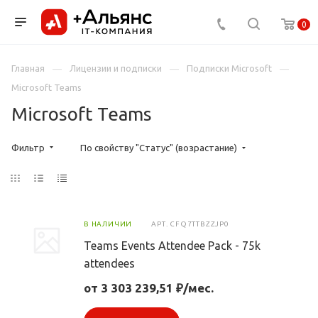
0
Главная
Лицензии и подписки
Подписки Microsoft
Microsoft Teams
Microsoft Teams
Фильтр
По свойству "Статус" (возрастание)
В НАЛИЧИИ
АРТ.
CFQ7TTBZZJP0
Teams Events Attendee Pack - 75k
attendees
от 3 303 239,51 ₽/мес.