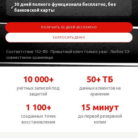
30 дней полного функционала бесплатно, без
банковской карты
ПОЛУЧИТЬ 30 ДНЕЙ БЕСПЛАТНО
ЗАПРОСИТЬ ДЕМО
Соответствие 152-ФЗ
Приватный ключ только у вас
Любое S3-
совместимое хранилище
10 000+
50+ ТБ
учётных записей под
данных клиентов на
защитой
хранении
1 100+
15 минут
созданных точек
до первой резервной
восстановления
копии