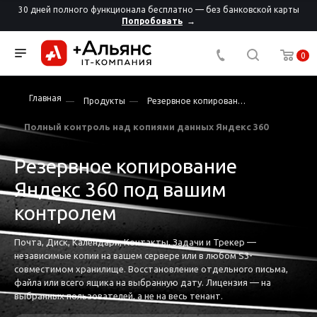
30 дней полного функционала бесплатно — без банковской карты
Попробовать
0
Главная
Продукты
Резервное копирование
Полный контроль над копиями данных Яндекс 360
Резервное копирование
Яндекс 360 под вашим
контролем
Почта, Диск, Календари, Контакты, Задачи и Трекер —
независимые копии на вашем сервере или в любом S3-
совместимом хранилище. Восстановление отдельного письма,
файла или всего ящика на выбранную дату. Лицензия — на
выбранных пользователей, а не на весь тенант.