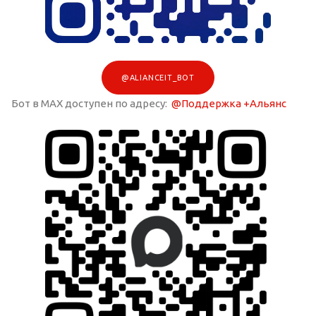
@ALIANCEIT_BOT
Бот в MAX доступен по адресу:
@Поддержка +Альянс