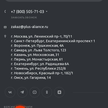
+7 (800) 505-71-03
ЗАКАЗАТЬ ЗВОНОК
zakaz@plus-aliance.ru
г. Москва, ул. Ленинский пр-т, 70/11
г. Санкт-Петербург, Екатерининский проспект 1
г. Воронеж, ул. Пушкинская, 4А
г. Самара, ул. Льва Толстого, 123
г. Казань, ул. Московская, 31
г. Пермь, ул. Монастырская, 61
г. Екатеринбург, ул. Радищева 6А
г. Тюмень, ул. Республики 252/6
г. Новосибирск, Красный пр-т, 182/1
г. Омск, ул. ​Гагарина, 14
Ольга Кравченко
Здравствуйте! Готова помочь
вам. Напишите мне, если у
вас появятся вопросы.
ВЕРСИЯ ДЛЯ ПЕЧАТИ