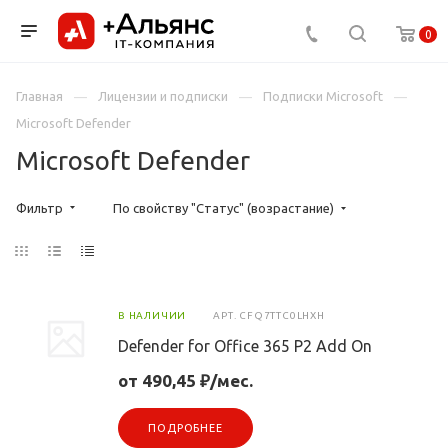
0
Главная
Лицензии и подписки
Подписки Microsoft
Microsoft Defender
Microsoft Defender
Фильтр
По свойству "Статус" (возрастание)
В НАЛИЧИИ
АРТ.
CFQ7TTC0LHXH
Defender for Office 365 P2 Add On
от 490,45 ₽/мес.
ПОДРОБНЕЕ