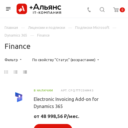
0
Главная
Лицензии и подписки
Подписки Microsoft
Dynamics 365
Finance
Finance
Фильтр
По свойству "Статус" (возрастание)
В НАЛИЧИИ
АРТ.
CFQ7TTC0HM43
Electronic Invoicing Add-on for
Dynamics 365
от 48 998,56 ₽/мес.