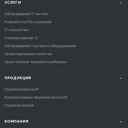
УСЛУГИ
+7 (342) 256-39-40
+7 (800) 505-71-03
Обслуживание IT-систем
Разработка ПО и решений
Самара, ул. Льва Толстого, 123
IT-консалтинг
+7 (846) 300-34-52
Сопровождение 1С
+7 (800) 505-71-03
Обслуживание торгового оборудования
Проектирование и монтаж
Санкт-Петербург, Екатерининский
Практические тренинги и вебинары
проспект 1
+7 (812) 426-34-52
+7 (800) 505-71-03
ПРОДУКЦИЯ
Подписки Microsoft
Тюмень, ул. Республики 252/6
Корпоративные лицензии Microsoft
+7 (3452) 666-987
Подписки Adobe
+7 (800) 505-71-03
КОМПАНИЯ