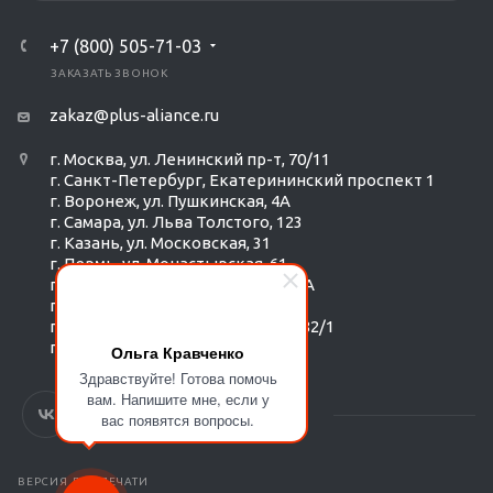
+7 (800) 505-71-03
ЗАКАЗАТЬ ЗВОНОК
zakaz@plus-aliance.ru
г. Москва, ул. Ленинский пр-т, 70/11
г. Санкт-Петербург, Екатерининский проспект 1
г. Воронеж, ул. Пушкинская, 4А
г. Самара, ул. Льва Толстого, 123
г. Казань, ул. Московская, 31
г. Пермь, ул. Монастырская, 61
г. Екатеринбург, ул. Радищева 6А
г. Тюмень, ул. Республики 252/6
г. Новосибирск, Красный пр-т, 182/1
г. Омск, ул. ​Гагарина, 14
Ольга Кравченко
Здравствуйте! Готова помочь
вам. Напишите мне, если у
вас появятся вопросы.
ВЕРСИЯ ДЛЯ ПЕЧАТИ