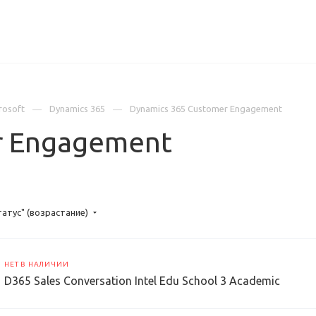
ИЦЕНЗИИ
КЕЙСЫ
КОМПАНИЯ
КОНТАКТЫ
rosoft
Dynamics 365
Dynamics 365 Customer Engagement
r Engagement
татус" (возрастание)
НЕТ В НАЛИЧИИ
D365 Sales Conversation Intel Edu School 3 Academic