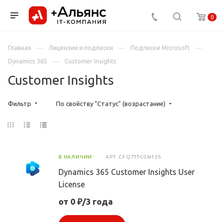
0
Главная
Лицензии и подписки
Подписки Microsoft
Dynamics 365
Customer Insights
Customer Insights
Фильтр
По свойству "Статус" (возрастание)
В НАЛИЧИИ
АРТ.
CFQ7TTC0N13S
Dynamics 365 Customer Insights User
License
от 0 ₽/3 года