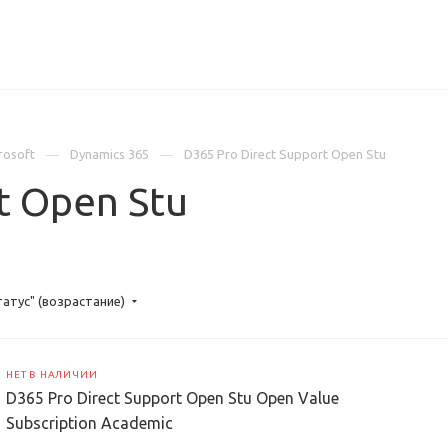
ИЦЕНЗИИ
КЕЙСЫ
КОМПАНИЯ
КОНТАКТЫ
rosoft
Dynamics 365
D365 Pro Direct Support Open Stu
t Open Stu
татус" (возрастание)
НЕТ В НАЛИЧИИ
D365 Pro Direct Support Open Stu Open Value
Subscription Academic