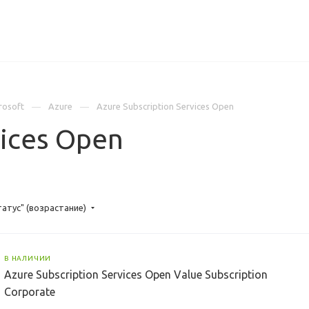
ИЦЕНЗИИ
КЕЙСЫ
КОМПАНИЯ
КОНТАКТЫ
rosoft
Azure
Azure Subscription Services Open
vices Open
татус" (возрастание)
В НАЛИЧИИ
Azure Subscription Services Open Value Subscription
Corporate