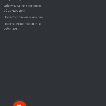
Обслуживание торгового
оборудования
Проектирование и монтаж
Практические тренинги и
вебинары
Ольга Кравченко
Здравствуйте! Готова помочь вам.
Напишите мне, если у вас появятся