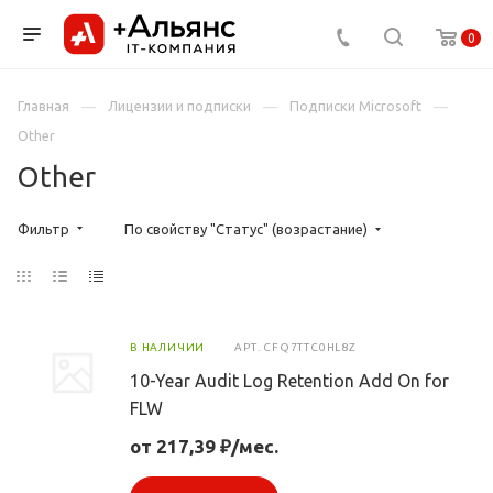
0
Главная
Лицензии и подписки
Подписки Microsoft
Other
Other
Фильтр
По свойству "Статус" (возрастание)
В НАЛИЧИИ
АРТ.
CFQ7TTC0HL8Z
10-Year Audit Log Retention Add On for
FLW
от 217,39 ₽/мес.