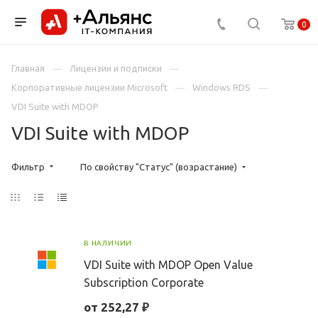
0
Главная
Лицензии и подписки
Корпоративные лицензии Microsoft
Windows RDS
VDI Suite with MDOP
VDI Suite with MDOP
Фильтр
По свойству "Статус" (возрастание)
В НАЛИЧИИ
VDI Suite with MDOP Open Value
Subscription Corporate
от 252,27 ₽