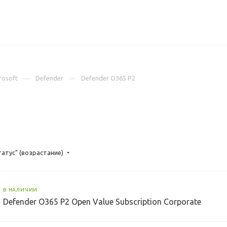
ИЦЕНЗИИ
КЕЙСЫ
КОМПАНИЯ
КОНТАКТЫ
rosoft
Defender
Defender O365 P2
татус" (возрастание)
В НАЛИЧИИ
Defender O365 P2 Open Value Subscription Corporate