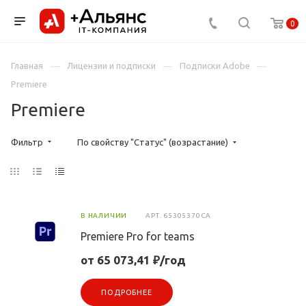
0
Главная
Лицензии и подписки
Подписки Adobe
Premiere
Premiere
Фильтр
По свойству "Статус" (возрастание)
В НАЛИЧИИ
АРТ.
65305370CA
Premiere Pro for teams
от 65 073,41 ₽/год
ПОДРОБНЕЕ