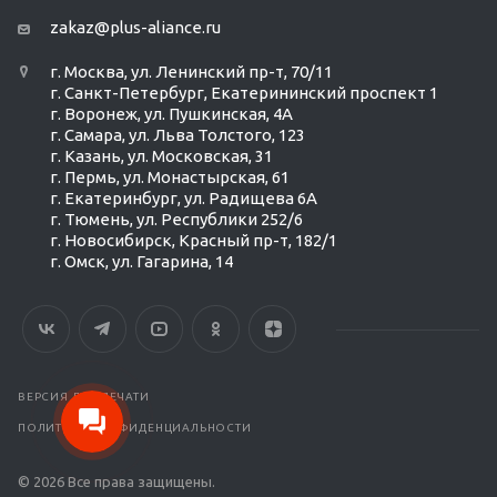
zakaz@plus-aliance.ru
г. Москва, ул. Ленинский пр-т, 70/11
г. Санкт-Петербург, Екатерининский проспект 1
г. Воронеж, ул. Пушкинская, 4А
г. Самара, ул. Льва Толстого, 123
г. Казань, ул. Московская, 31
г. Пермь, ул. Монастырская, 61
г. Екатеринбург, ул. Радищева 6А
г. Тюмень, ул. Республики 252/6
г. Новосибирск, Красный пр-т, 182/1
г. Омск, ул. ​Гагарина, 14
Ольга Кравченко
Здравствуйте! Готова помочь
вам. Напишите мне, если у
вас появятся вопросы.
ВЕРСИЯ ДЛЯ ПЕЧАТИ
ПОЛИТИКА КОНФИДЕНЦИАЛЬНОСТИ
© 2026 Все права защищены.