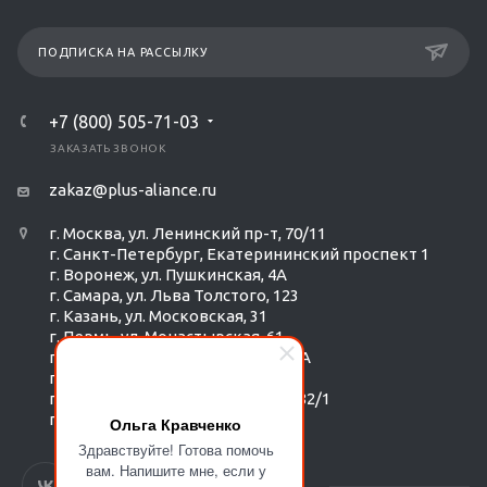
ПОДПИСКА НА РАССЫЛКУ
+7 (800) 505-71-03
ЗАКАЗАТЬ ЗВОНОК
zakaz@plus-aliance.ru
г. Москва, ул. Ленинский пр-т, 70/11
г. Санкт-Петербург, Екатерининский проспект 1
г. Воронеж, ул. Пушкинская, 4А
г. Самара, ул. Льва Толстого, 123
г. Казань, ул. Московская, 31
г. Пермь, ул. Монастырская, 61
г. Екатеринбург, ул. Радищева 6А
г. Тюмень, ул. Республики 252/6
г. Новосибирск, Красный пр-т, 182/1
г. Омск, ул. ​Гагарина, 14
Ольга Кравченко
Здравствуйте! Готова помочь
вам. Напишите мне, если у