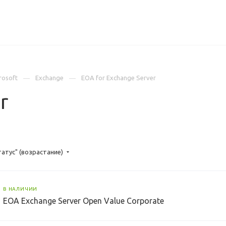
ИЦЕНЗИИ
КЕЙСЫ
КОМПАНИЯ
КОНТАКТЫ
rosoft
Exchange
EOA for Exchange Server
r
татус" (возрастание)
В НАЛИЧИИ
EOA Exchange Server Open Value Corporate