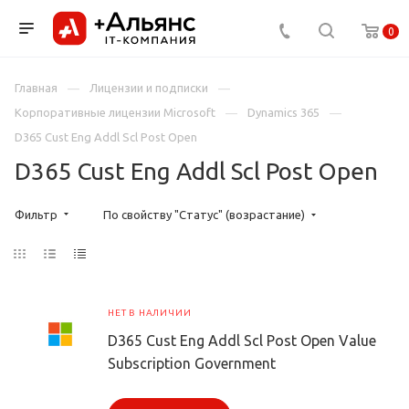
0
Главная
Лицензии и подписки
Корпоративные лицензии Microsoft
Dynamics 365
D365 Cust Eng Addl Scl Post Open
D365 Cust Eng Addl Scl Post Open
Фильтр
По свойству "Статус" (возрастание)
НЕТ В НАЛИЧИИ
D365 Cust Eng Addl Scl Post Open Value
Subscription Government