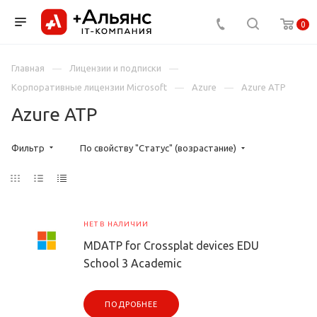
0
Главная
Лицензии и подписки
Корпоративные лицензии Microsoft
Azure
Azure ATP
Azure ATP
Фильтр
По свойству "Статус" (возрастание)
НЕТ В НАЛИЧИИ
MDATP for Crossplat devices EDU
School 3 Academic
ПОДРОБНЕЕ