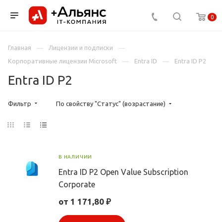
0
Главная
Лицензии и подписки
Корпоративные лицензии Microsoft
Entra ID
Entra ID P2
Entra ID P2
Фильтр
По свойству "Статус" (возрастание)
В НАЛИЧИИ
Entra ID P2 Open Value Subscription
Corporate
от 1 171,80 ₽