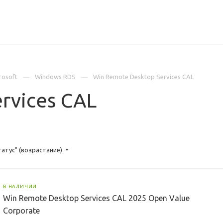
ИЦЕНЗИИ
КЕЙСЫ
КОМПАНИЯ
КОНТАКТЫ
rosoft
Windows RDS
Win Remote Desktop Services CAL
rvices CAL
татус" (возрастание)
В НАЛИЧИИ
Win Remote Desktop Services CAL 2025 Open Value
Corporate