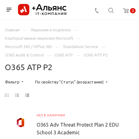
0
Главная
Лицензии и подписки
Корпоративные лицензии Microsoft
Microsoft 365 / Office 365
Standalone Service
O365 Audit & Control
O365 ATP
O365 ATP P2
O365 ATP P2
Фильтр
По свойству "Статус" (возрастание)
НЕТ В НАЛИЧИИ
O365 Adv Threat Protect Plan 2 EDU
School 3 Academic