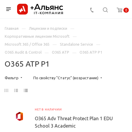
0
Главная
Лицензии и подписки
Корпоративные лицензии Microsoft
Microsoft 365 / Office 365
Standalone Service
O365 Audit & Control
O365 ATP
O365 ATP P1
O365 ATP P1
Фильтр
По свойству "Статус" (возрастание)
НЕТ В НАЛИЧИИ
O365 Adv Threat Protect Plan 1 EDU
School 3 Academic