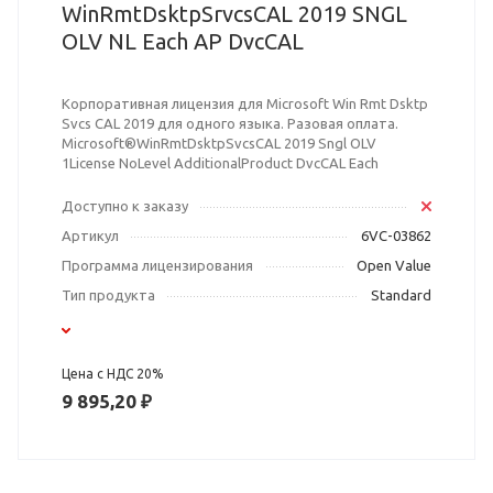
WinRmtDsktpSrvcsCAL 2019 SNGL
OLV NL Each AP DvcCAL
Корпоративная лицензия для Microsoft Win Rmt Dsktp
Svcs CAL 2019 для одного языка. Разовая оплата.
Microsoft®WinRmtDsktpSvcsCAL 2019 Sngl OLV
1License NoLevel AdditionalProduct DvcCAL Each
Доступно к заказу
Артикул
6VC-03862
Программа лицензирования
Open Value
Тип продукта
Standard
Цена с НДС 20%
9 895,20 ₽