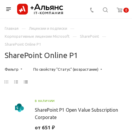
0
Главная
Лицензии и подписки
Корпоративные лицензии Microsoft
SharePoint
SharePoint Online P1
SharePoint Online P1
Фильтр
По свойству "Статус" (возрастание)
В НАЛИЧИИ
SharePoint P1 Open Value Subscription
Corporate
от 651 ₽