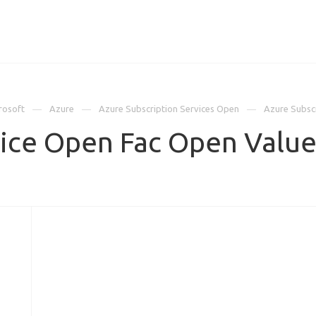
ИЦЕНЗИИ
КЕЙСЫ
КОМПАНИЯ
КОНТАКТЫ
rosoft
Azure
Azure Subscription Services Open
Azure Subsc
vice Open Fac Open Valu