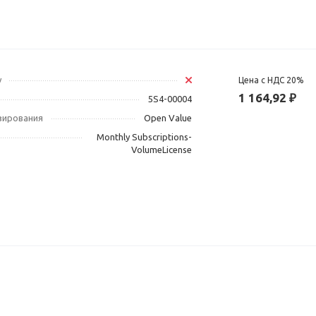
у
Цена с НДС 20%
1 164,92 ₽
5S4-00004
зирования
Open Value
Monthly Subscriptions-
VolumeLicense