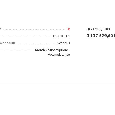
у
Цена с НДС 20%
3 137 529,60 
GST-00001
зирования
School 3
Monthly Subscriptions-
VolumeLicense