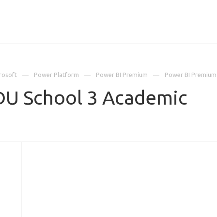
ИЦЕНЗИИ
КЕЙСЫ
КОМПАНИЯ
КОНТАКТЫ
rosoft
Power Platform
Power BI Premium
Power BI Premium
DU School 3 Academic