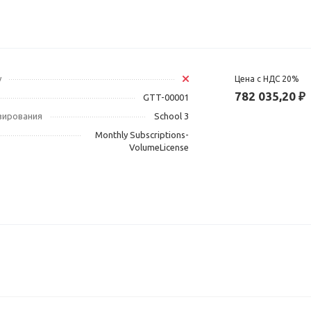
у
Цена с НДС 20%
782 035,20 ₽
GTT-00001
зирования
School 3
Monthly Subscriptions-
VolumeLicense