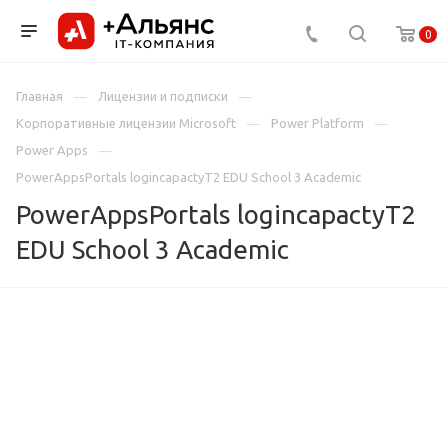
0
Главная
Лицензии и подписки
Корпоративные лицензии Microsoft
Power Platform
Power Apps
PowerAppsPortals logincapactyT2 EDU School 3 Academic
PowerAppsPortals logincapactyT2
EDU School 3 Academic