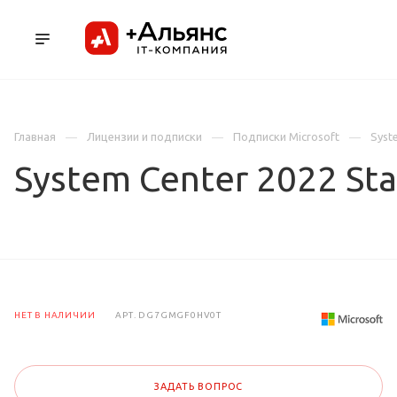
ПРОДУКТЫ
УСЛУГИ И АУТСОРСИНГ
Л
Главная
Лицензии и подписки
Подписки Microsoft
Syst
System Center 2022 St
НЕТ В НАЛИЧИИ
АРТ.
DG7GMGF0HV0T
ЗАДАТЬ ВОПРОС