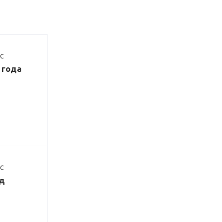
ДС
3 года
ДС
од