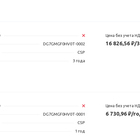
у
Цена без учета Н
16 826,56 ₽/
DG7GMGF0HV0T-0002
CSP
3 года
у
Цена без учета Н
6 730,96 ₽/г
DG7GMGF0HV0T-0001
CSP
1 год