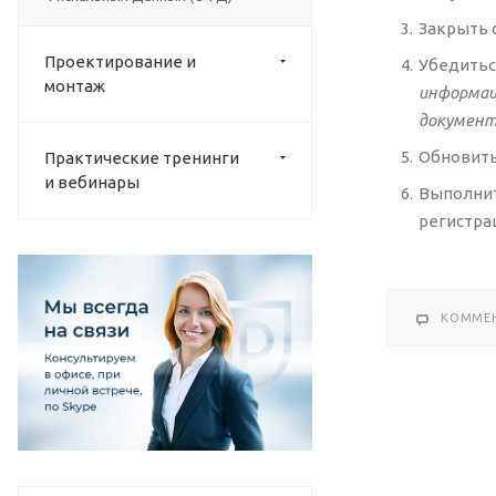
Закрыть 
Проектирование и
Убедитьс
монтаж
информац
документо
Обновить
Практические тренинги
и вебинары
Выполнит
регистра
КОММЕ