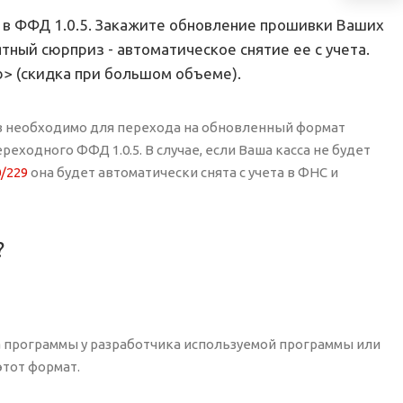
о в ФФД 1.0.5. Закажите обновление прошивки Ваших
ятный сюрприз - автоматическое снятие ее с учета.
b> (скидка при большом объеме).
в необходимо для перехода на обновленный формат
ходного ФФД 1.0.5. В случае, если Ваша касса не будет
/229
она будет автоматически снята с учета в ФНС и
?
а программы у разработчика используемой программы или
этот формат.