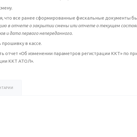
смену.
я, что все ранее сформированные фискальные документы б
ию в отчете о закрытии смены или отчете о текущем состоян
в и дата первого непереданного.
 прошивку в кассе.
ь отчет «Об изменении параметров регистрации ККТ» по при
ции ККТ АТОЛ».
НТАРИИ