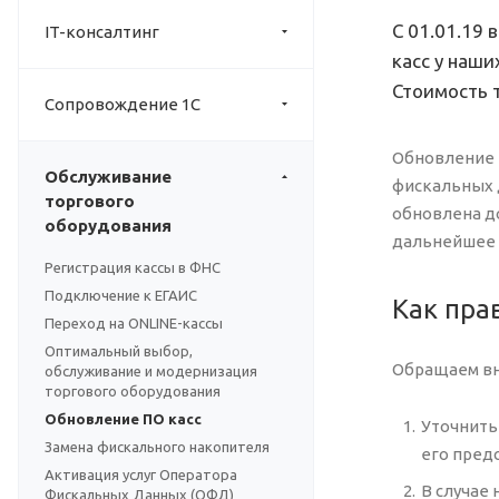
С 01.01.19
IT-консалтинг
касс у наши
Стоимость 
Сопровождение 1С
Обновление 
Обслуживание
фискальных д
торгового
обновлена до
оборудования
дальнейшее 
Регистрация кассы в ФНС
Подключение к ЕГАИС
Как пра
Переход на ONLINE-кассы
Оптимальный выбор,
Обращаем вн
обслуживание и модернизация
торгового оборудования
Обновление ПО касс
Уточнить
Замена фискального накопителя
его пред
Активация услуг Оператора
В случае
Фискальных Данных (ОФД)