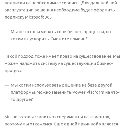
подписки на необходимые сервисы. Для дальнейшей
эксплуатации решения необходимо будет оформить
подписку Microsoft 365.
Мы не готовы менять свои бизнес-процессы, но
хотим их ускорить. Сможете помочь?
Такой подход тоже имеет право на существование. Мы
можем наложить систему на существующий бизнес-
процесс.
Мы хотим использовать решение на базе другой
платформы. Можно заменить Power Platform на что-
то другое?
Мы не готовы ставить эксперименты на клиентах,
поэтому мы откажемся. Еще одной причиной является