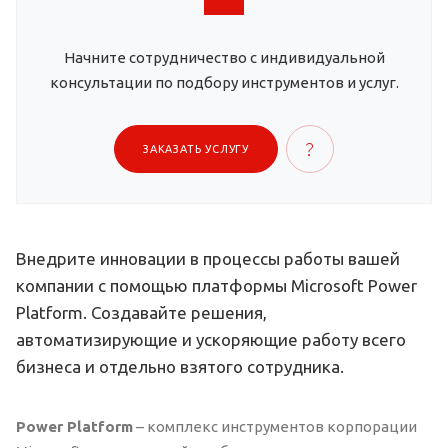
Начните сотрудничество с индивидуальной
консультации по подбору инструментов и услуг.
ЗАКАЗАТЬ УСЛУГУ
Внедрите инновации в процессы работы вашей
компании с помощью платформы Microsoft Power
Platform. Создавайте решения,
автоматизирующие и ускоряющие работу всего
бизнеса и отдельно взятого сотрудника.
Power Platform
– комплекс инструментов корпорации