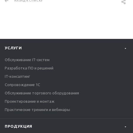
НАЗАД К СПИСКУ
УСЛУГИ
Обслуживание IT-систем
Разработка ПО и решений
IT-консалтинг
Сопровождение 1С
Обслуживание торгового оборудования
Проектирование и монтаж
Практические тренинги и вебинары
ПРОДУКЦИЯ