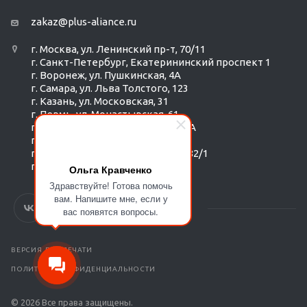
zakaz@plus-aliance.ru
г. Москва, ул. Ленинский пр-т, 70/11
г. Санкт-Петербург, Екатерининский проспект 1
г. Воронеж, ул. Пушкинская, 4А
г. Самара, ул. Льва Толстого, 123
г. Казань, ул. Московская, 31
г. Пермь, ул. Монастырская, 61
г. Екатеринбург, ул. Радищева 6А
г. Тюмень, ул. Республики 252/6
г. Новосибирск, Красный пр-т, 182/1
г. Омск, ул. ​Гагарина, 14
Ольга Кравченко
Здравствуйте! Готова помочь
вам. Напишите мне, если у
вас появятся вопросы.
ВЕРСИЯ ДЛЯ ПЕЧАТИ
ПОЛИТИКА КОНФИДЕНЦИАЛЬНОСТИ
© 2026 Все права защищены.