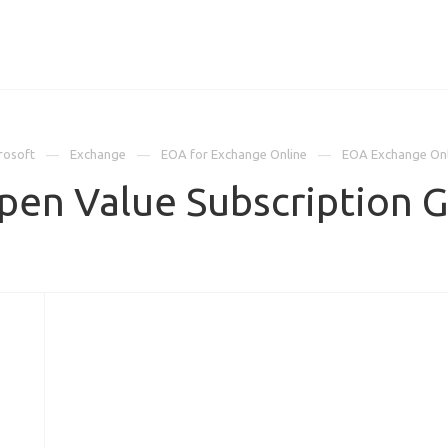
ИЦЕНЗИИ
КЕЙСЫ
КОМПАНИЯ
КОНТАКТЫ
rosoft
Exchange
EOA for Exchange Online
EOA Exchange Onl
pen Value Subscription 