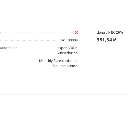
у
Цена с НДС 20%
351,54 ₽
5A9-00004
зирования
Open Value
Subscription
Monthly Subscriptions-
VolumeLicense