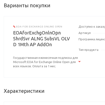
Варианты покупки
Доступно к заказ
EOA FOR EXCHANGE ONLINE OPEN
EOAforExchgOnlnOpn
Артикул
ShrdSvr ALNG SubsVL OLV
Программа лицен
D 1Mth AP AddOn
Тип продукта
Государственная ежемесячная подписка для
Microsoft EOA for Exchange Online Open для
всех языков. Оплата за 1 мес.
Характеристики