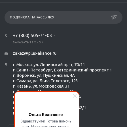
ПОДПИСКА НА РАССЫЛКУ
+7 (800) 505-71-03
ЗАКАЗАТЬ ЗВОНОК
zakaz@plus-aliance.ru
г. Москва, ул. Ленинский пр-т, 70/11
г. Санкт-Петербург, Екатерининский проспект 1
г. Воронеж, ул. Пушкинская, 4А
г. Самара, ул. Льва Толстого, 123
г. Казань, ул. Московская, 31
г. Пермь, ул. Монастырская, 61
г. Екатеринбург, ул. Радищева 6А
г. Тюмень, ул. Республики 252/6
г. Новосибирск, Красный пр-т, 182/1
г. Омск, ул. ​Гагарина, 14
Ольга Кравченко
Здравствуйте! Готова помочь
вам. Напишите мне, если у