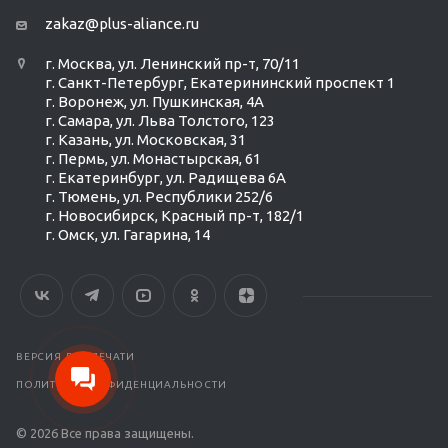
zakaz@plus-aliance.ru
г. Москва, ул. Ленинский пр-т, 70/11
г. Санкт-Петербург, Екатерининский проспект 1
г. Воронеж, ул. Пушкинская, 4А
г. Самара, ул. Льва Толстого, 123
г. Казань, ул. Московская, 31
г. Пермь, ул. Монастырская, 61
г. Екатеринбург, ул. Радищева 6А
г. Тюмень, ул. Республики 252/6
г. Новосибирск, Красный пр-т, 182/1
г. Омск, ул. ​Гагарина, 14
Ольга Кравченко
Здравствуйте! Готова помочь
вам. Напишите мне, если у
вас появятся вопросы.
ВЕРСИЯ ДЛЯ ПЕЧАТИ
ПОЛИТИКА КОНФИДЕНЦИАЛЬНОСТИ
© 2026 Все права защищены.